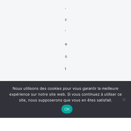
,
c
’
e
s
t
-
Nous utilisons des cookies pour vous garantir la meilleure
à
expérience sur notre site web. Si vous continuez à utiliser ce
site, nous supposerons que vous en êtes satisfait.
-
OK
d
i